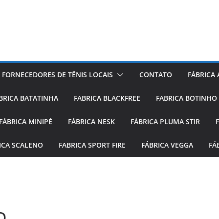
FORNECEDORES DE TÊNIS LOCAIS
CONTATO
FÁBRICA
BRICA BATATINHA
FABRICA BLACKFREE
FABRICA BOTINHO
FÁBRICA MINIPÉ
FÁBRICA NESK
FÁBRICA PLUMA STIR
ICA SCALENO
FABRICA SPORT FIRE
FÁBRICA VEGGA
FÁ
D