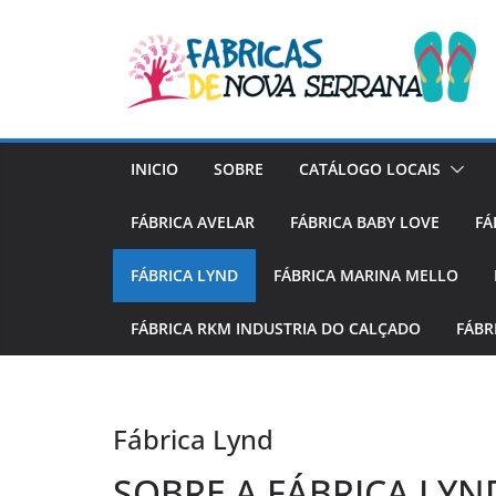
Skip
to
content
INICIO
SOBRE
CATÁLOGO LOCAIS
FÁBRICA AVELAR
FÁBRICA BABY LOVE
FÁ
FÁBRICA LYND
FÁBRICA MARINA MELLO
FÁBRICA RKM INDUSTRIA DO CALÇADO
FÁBR
Fábrica Lynd
SOBRE A FÁBRICA LYN