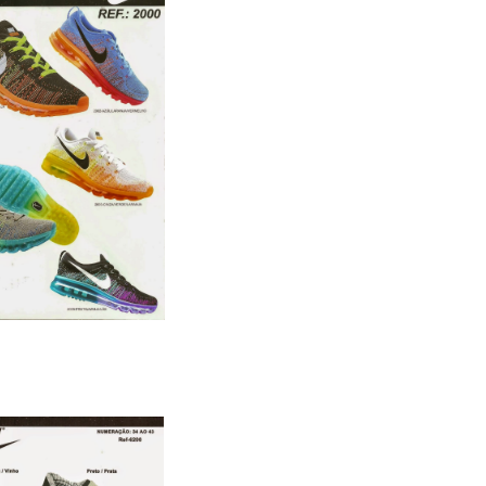
xa com 12 pares
f:6200 R$……………………540.00