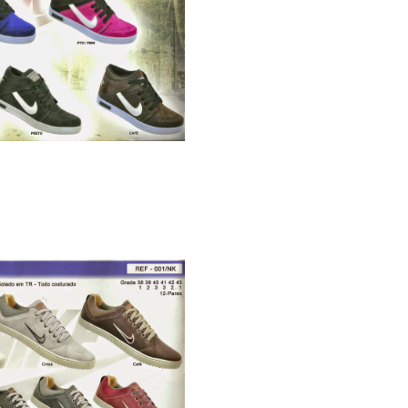
xa com 12 pares
ke 2015 ref:001 R$
………..480.00