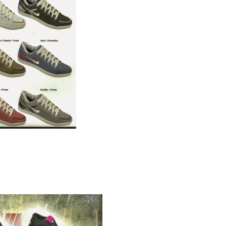
xa com 12 pares
til em camurça ref:012 R$
………480.00