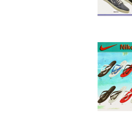
Cai
Chinelo Nike E.V.A
Cai
SAPATÊNIS NIKE 15