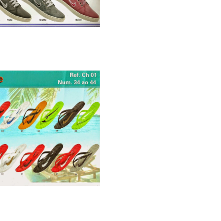
xa com 12 pares
 ref:ch 01 R$……………240.00
xa com 12 pares
 REF:1000 R$ ………..840.00