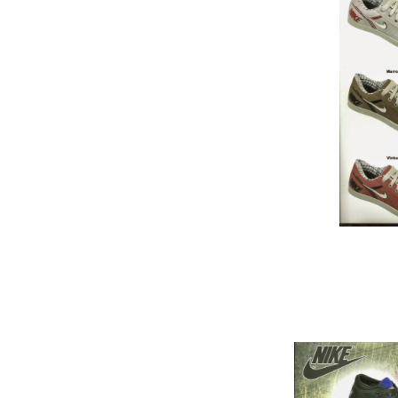
Cai
Botinha Nike infan
……………