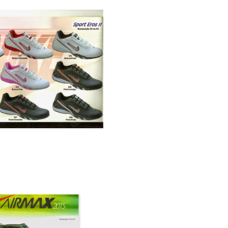
xa com 12 pares
IR MAX IMPORTADO R$
……..600.00