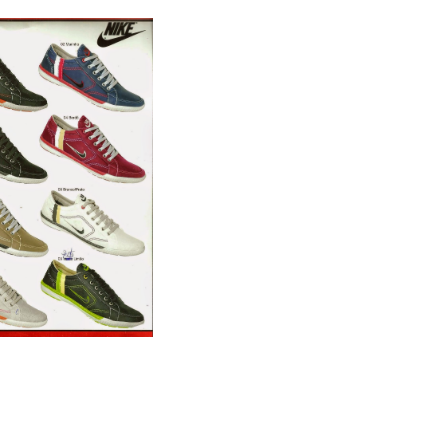
xa com 12 pares
 EROS II REF:300/308 R$
…….420.00