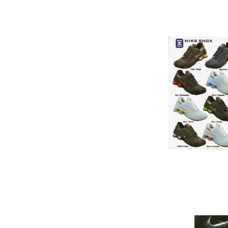
NIKE SHOX NZ REF
Cai
AIR MAX FLYKNIT
………………