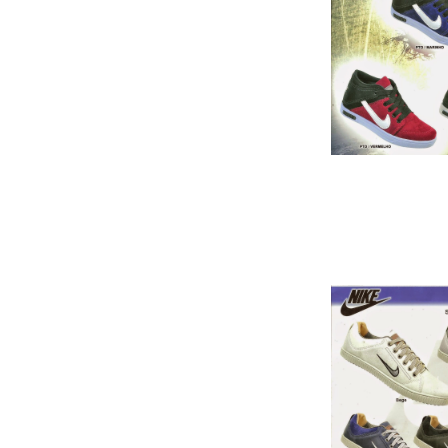
Cai
Sapatênis Ni
………………