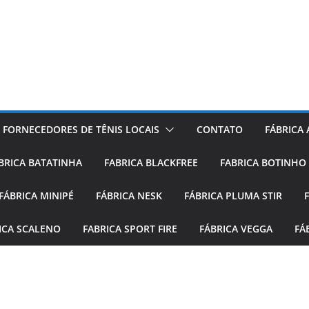
FORNECEDORES DE TÊNIS LOCAIS
CONTATO
FÁBRICA
BRICA BATATINHA
FABRICA BLACKFREE
FABRICA BOTINHO
FÁBRICA MINIPÉ
FÁBRICA NESK
FÁBRICA PLUMA STIR
ICA SCALENO
FABRICA SPORT FIRE
FÁBRICA VEGGA
FÁ