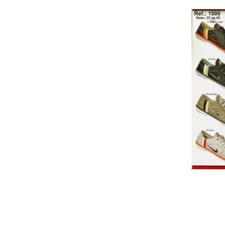
Cai
TÊNIS NIKE SPORT
………