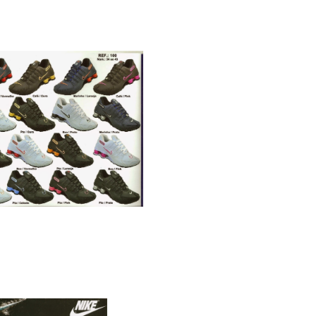
:100 R$…………….1.080.00
xa com 12 pares
 2014 REF:2000 (RP) R$
…….1.320.00