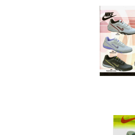
Cai
CHINELO NIKE A
……………