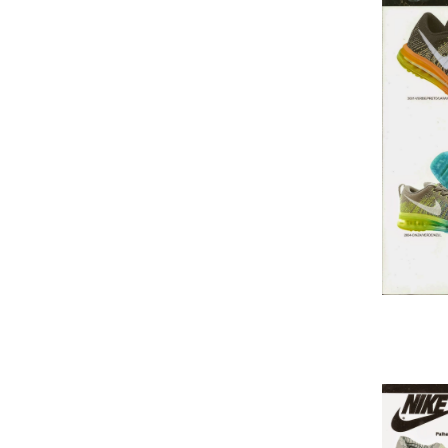
Cai
sapatênis Nike re