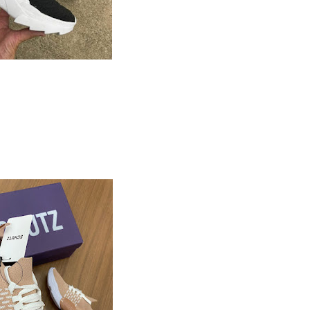
CHUTZ PREMIUM
rejo R$ 190,00
acado
R$
95,00
te consulte um vendedor abaixo
ração: 34 ao 39