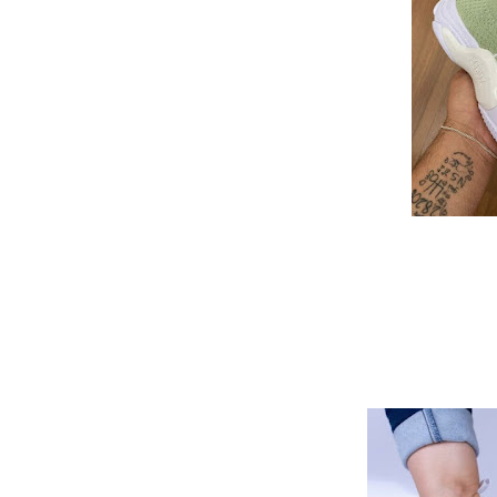
TÊNIS SCHULT
Va
At
Nume
Cai