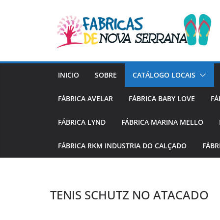
Skip
to
content
INICIO
SOBRE
CATÁLOGO LOCAIS
FÁBRICA AVELAR
FÁBRICA BABY LOVE
FÁ
FÁBRICA LYND
FÁBRICA MARINA MELLO
FÁBRICA RKM INDUSTRIA DO CALÇADO
FÁBR
TENIS SCHUTZ NO ATACADO
TÊNIS FEMININ