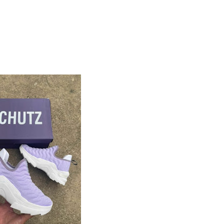
rejo R$ 190,00
acado
R$
95,00
xa com 12 pares
ração: 38 ao 43