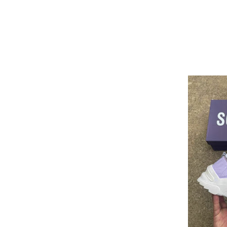
Va
At
Cai
Nume