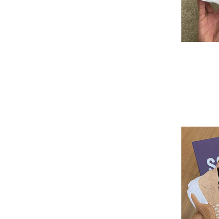
TÊNIS S
Va
At
Para calcular o fre
Nume