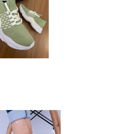
Z FEMININO PREMIUM
rejo R$ 190,00
acado
R$
95,00
ração: 34 ao 39
xa com 12 pares