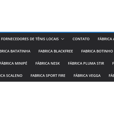
FORNECEDORES DE TÊNIS LOCAIS
CONTATO
FÁBRICA
BRICA BATATINHA
FABRICA BLACKFREE
FABRICA BOTINHO
FÁBRICA MINIPÉ
FÁBRICA NESK
FÁBRICA PLUMA STIR
ICA SCALENO
FABRICA SPORT FIRE
FÁBRICA VEGGA
FÁ
O SCHUTZ LANÇAMENTO